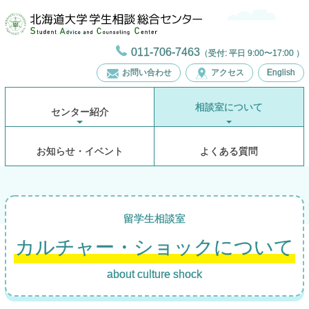
011-706-7463
（受付: 平日 9:00〜17:00 ）
お問い合わせ
アクセス
English
相談室について
センター
紹介
お
知らせ
・
イベント
よくある
質問
留学生相談室
カルチャー
・
ショック
について
about culture shock