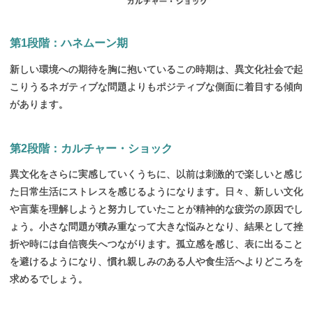
第
1段階：
ハネムーン
期
新しい環境への期待を胸に抱いているこの時期は、異文化社会で起
こりうるネガティブな問題よりもポジティブな側面に着目する傾向
があります。
第
2段階：
カルチャー・
ショック
異文化をさらに実感していくうちに、以前は刺激的で楽しいと感じ
た日常生活にストレスを感じるようになります。日々、新しい文化
や言葉を理解しようと努力していたことが精神的な疲労の原因でし
ょう。小さな問題が積み重なって大きな悩みとなり、結果として挫
折や時には自信喪失へつながります。孤立感を感じ、表に出ること
を避けるようになり、慣れ親しみのある人や食生活へよりどころを
求めるでしょう。